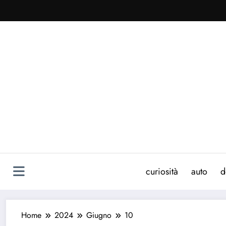
Vai
al
contenuto
curiosità
auto
d
Home
2024
Giugno
10