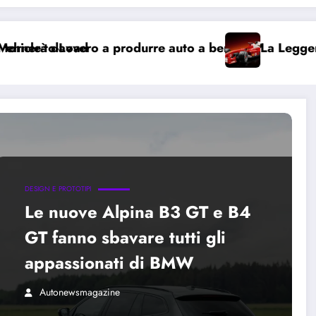
d
ro a produrre auto a benzina?
La Leggenda in Mattonci
DESIGN E PROTOTIPI
Le nuove Alpina B3 GT e B4
GT fanno sbavare tutti gli
appassionati di BMW
Autonewsmagazine