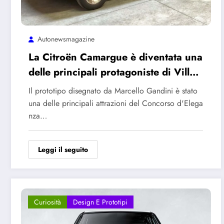
Autonewsmagazine
La Citroën Camargue è diventata una
delle principali protagoniste di Villa
d’Este
Il prototipo disegnato da Marcello Gandini è stato
una delle principali attrazioni del Concorso d'Elega
nza…
Leggi il seguito
Curiosità
Design E Prototipi