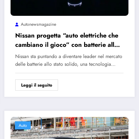
Autonewsmagazine
Nissan progetta “auto elettriche che
cambiano il gioco” con batterie allo
stato solido, in vendita nel 2028
Nissan sta puntando a diventare leader nel mercato
delle batterie allo stato solido, una tecnologia…
Leggi il seguito
Auto