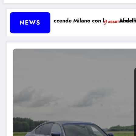
: BYD accende Milano con la magia del Vehicle-to-Loa
Abarth tornerà davve
NEWS