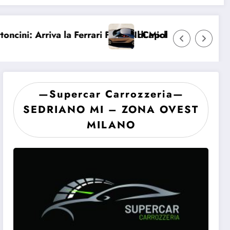
ari F2004 di Michael Schumacher
Il Capolavoro Perduto: L’Alfa Romeo “Bella” 
—Supercar Carrozzeria—
SEDRIANO MI – ZONA OVEST
MILANO