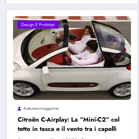
Design E Prototipi
Autonewsmagazine
Citroën C-Airplay: La “Mini-C2” col
tetto in tasca e il vento tra i capelli