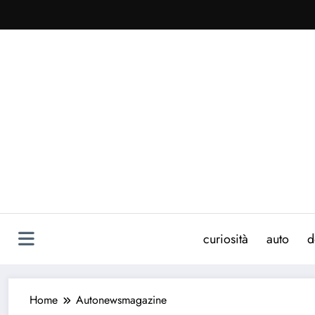
Vai
al
contenuto
curiosità
auto
d
Home
Autonewsmagazine