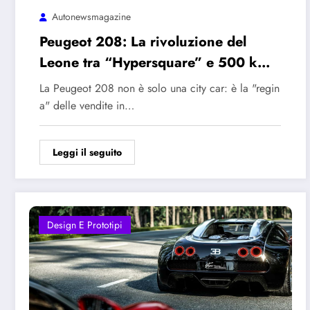
Autonewsmagazine
Peugeot 208: La rivoluzione del
Leone tra “Hypersquare” e 500 km
di autonomia
La Peugeot 208 non è solo una city car: è la "regin
a" delle vendite in…
Leggi il seguito
Design E Prototipi