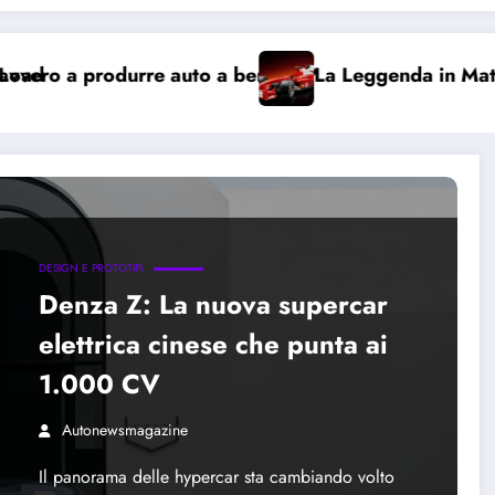
 a benzina?
La Leggenda in Mattoncini: Arriva la Ferr
DESIGN E PROTOTIPI
Denza Z: La nuova supercar
elettrica cinese che punta ai
1.000 CV
Autonewsmagazine
Il panorama delle hypercar sta cambiando volto