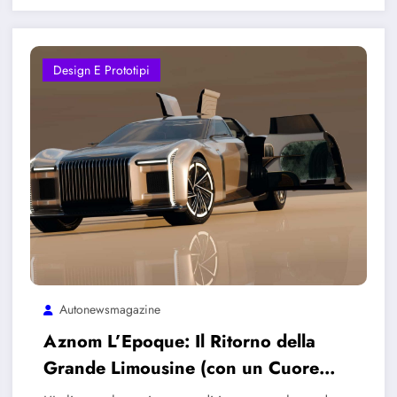
Design E Prototipi
Autonewsmagazine
Aznom L’Epoque: Il Ritorno della
Grande Limousine (con un Cuore
Ibrido da 1.000 CV)