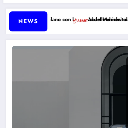
o con la magia del Vehicle-to-Load
Abarth tornerà davvero a produrre auto
NEWS