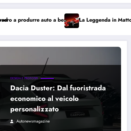
enzina?
La Leggenda in Mattoncini: Arriva la Ferrari 
DESIGN E PROTOTIPI
Dacia Duster: Dal fuoristrada
economico al veicolo
personalizzato
Autonewsmagazine