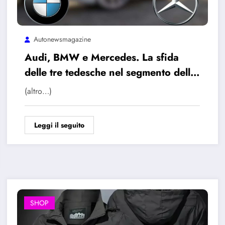
Autonewsmagazine
Audi, BMW e Mercedes. La sfida
delle tre tedesche nel segmento delle
compatte premium
(altro…)
Leggi il seguito
SHOP