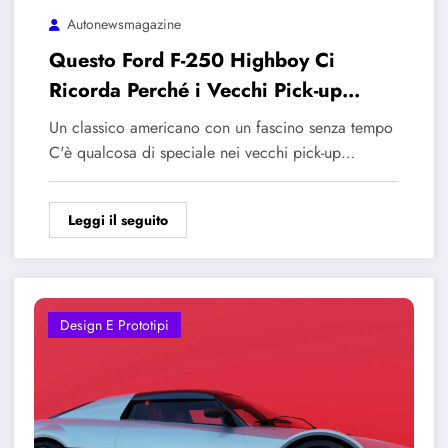
Autonewsmagazine
Questo Ford F-250 Highboy Ci
Ricorda Perché i Vecchi Pick-up
Erano Migliori
Un classico americano con un fascino senza tempo
C'è qualcosa di speciale nei vecchi pick-up…
Leggi il seguito
Design E Prototipi