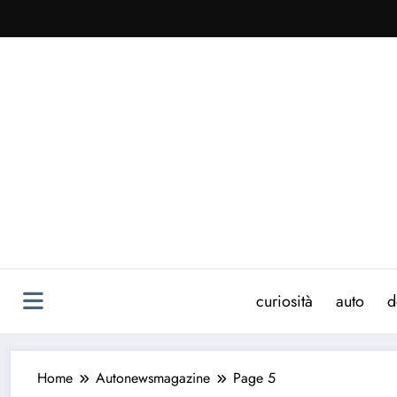
Vai
al
contenuto
curiosità
auto
d
Home
Autonewsmagazine
Page 5