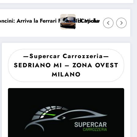
F2004 di Michael Schumacher
Il Capolavoro Perduto: L’Alfa Romeo “Bella” e i
—Supercar Carrozzeria—
SEDRIANO MI – ZONA OVEST
MILANO