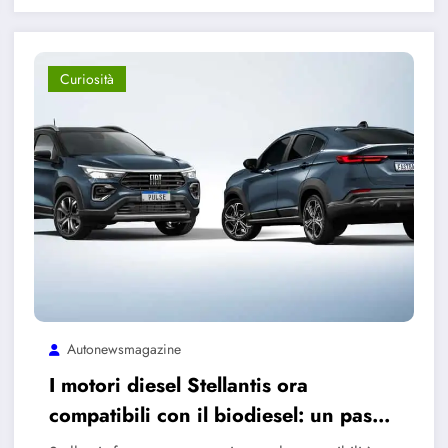
Curiosità
Autonewsmagazine
I motori diesel Stellantis ora
compatibili con il biodiesel: un passo
verso la sostenibilità