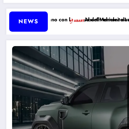
on la magia del Vehicle-to-Load
Abarth tornerà davvero a produrre auto a b
NEWS