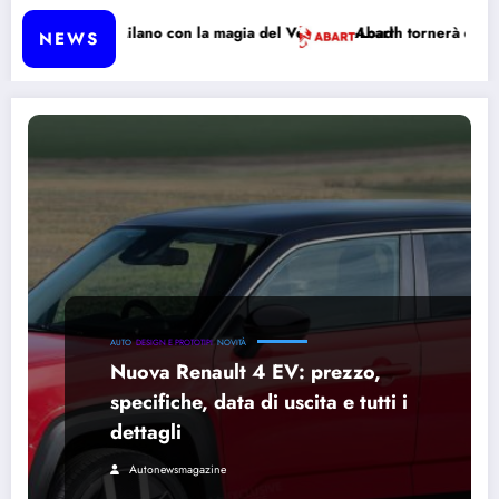
ccende Milano con la magia del Vehicle-to-Load
Abarth tornerà davvero a pro
NEWS
AUTO
DESIGN E PROTOTIPI
NOVITÀ
Nuova Renault 4 EV: prezzo,
specifiche, data di uscita e tutti i
dettagli
Autonewsmagazine