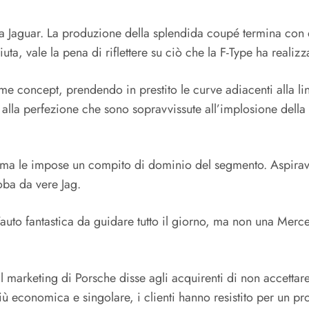
esta Jaguar. La produzione della splendida coupé termina con
ta, vale la pena di riflettere su ciò che la F-Type ha realizz
ome concept, prendendo in prestito le curve adiacenti alla li
 alla perfezione che sono sopravvissute all’implosione della F
 ma le impose un compito di dominio del segmento. Aspirava
Roba da vere Jag.
n’auto fantastica da guidare tutto il giorno, ma non una Mer
Il marketing di Porsche disse agli acquirenti di non accettare
iù economica e singolare, i clienti hanno resistito per un pro