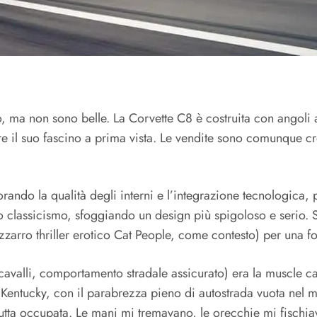
tto, ma non sono belle. La Corvette C8 è costruita con angol
re il suo fascino a prima vista. Le vendite sono comunque cr
orando la qualità degli interni e l’integrazione tecnologica, 
rio classicismo, sfoggiando un design più spigoloso e serio. 
izzarro thriller erotico Cat People, come contesto) per una f
cavalli, comportamento stradale assicurato) era la muscle c
el Kentucky, con il parabrezza pieno di autostrada vuota nel 
à tutta occupata. Le mani mi tremavano, le orecchie mi fisc