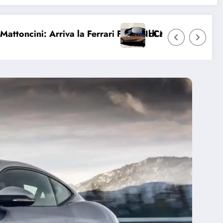
rrari F2004 di Michael Schumacher
Il Capolavoro Perduto: L’Alfa Romeo “Bella