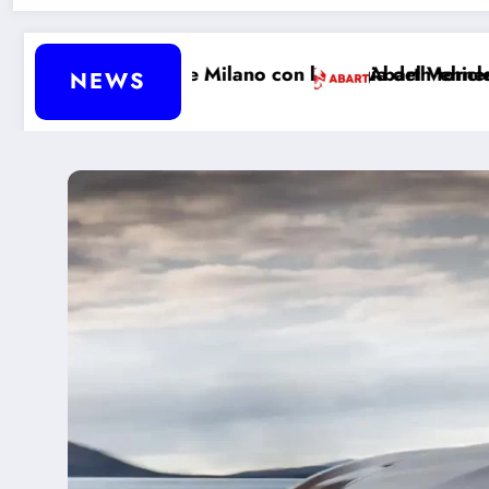
ano con la magia del Vehicle-to-Load
Abarth tornerà davvero a produrre au
NEWS