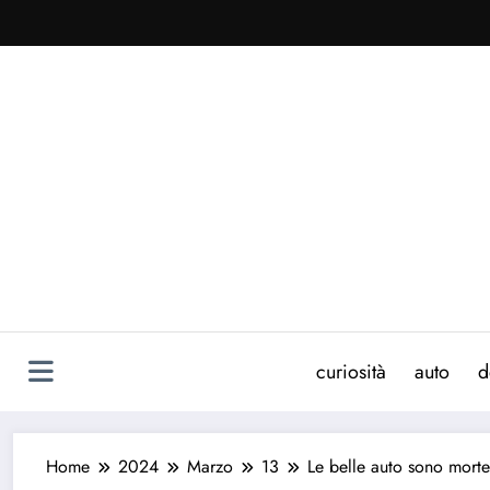
Vai
al
contenuto
curiosità
auto
d
Home
2024
Marzo
13
Le belle auto sono morte