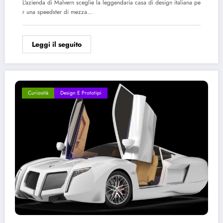
L'azienda di Malvern sceglie la leggendaria casa di design italiana pe
r una speedster di mezza…
Leggi il seguito
Curiosità
Design E Prototipi