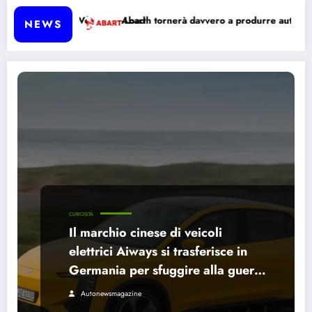
to-Load
Abarth tornerà davvero a produrre auto a benzina?
La Le
NEWS
CURIOSITÀ
Il marchio cinese di veicoli
elettrici Aiways si trasferisce in
Germania per sfuggire alla guerra
dei prezzi
Autonewsmagazine