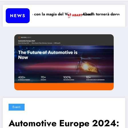
de Milano con la magia del Vehicle-to-Load
Abarth tornerà davvero a produr
NEWS
Eventi
Automotive Europe 2024: