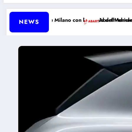
ende Milano con la magia del Vehicle-to-Load
Abarth tornerà davvero a prod
NEWS