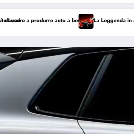
urre auto a benzina?
La Leggenda in Mattoncini: Arri