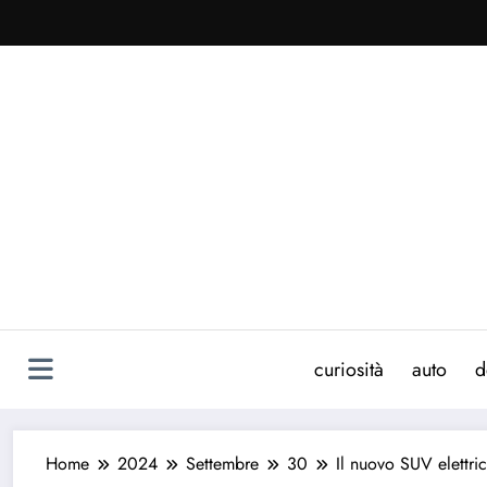
Vai
al
contenuto
curiosità
auto
d
Home
2024
Settembre
30
Il nuovo SUV elettri