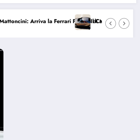
va la Ferrari F2004 di Michael Schumacher
Il Capolavoro Perduto: L’Alfa Rome