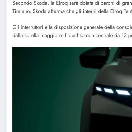
Secondo Skoda, la Elroq sarà dotata di cerchi di grand
Timiano. Skoda afferma che gli interni della Elroq “enfa
Gli interruttori e la disposizione generale della conso
dalla sorella maggiore il touchscreen centrale da 13 pol