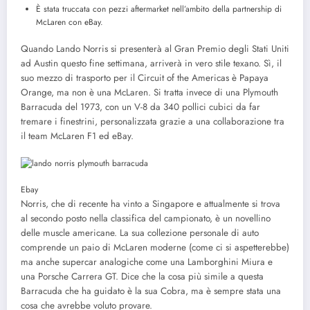
È stata truccata con pezzi aftermarket nell’ambito della partnership di
McLaren con eBay.
Quando Lando Norris si presenterà al Gran Premio degli Stati Uniti
ad Austin questo fine settimana, arriverà in vero stile texano. Sì, il
suo mezzo di trasporto per il Circuit of the Americas è Papaya
Orange, ma non è una McLaren. Si tratta invece di una Plymouth
Barracuda del 1973, con un V-8 da 340 pollici cubici da far
tremare i finestrini, personalizzata grazie a una collaborazione tra
il team McLaren F1 ed eBay.
Ebay
Norris, che di recente ha vinto a Singapore e attualmente si trova
al secondo posto nella classifica del campionato, è un novellino
delle muscle americane. La sua collezione personale di auto
comprende un paio di McLaren moderne (come ci si aspetterebbe)
ma anche supercar analogiche come una Lamborghini Miura e
una Porsche Carrera GT. Dice che la cosa più simile a questa
Barracuda che ha guidato è la sua Cobra, ma è sempre stata una
cosa che avrebbe voluto provare.