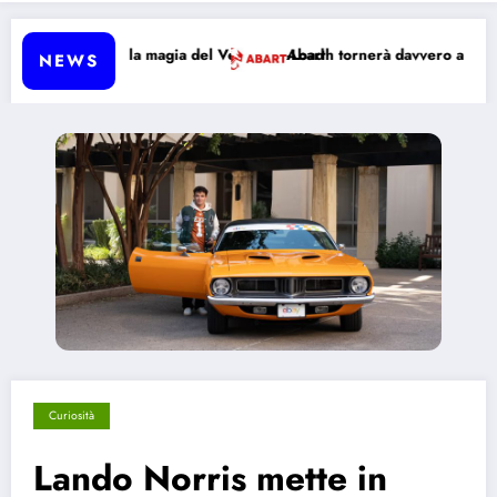
lano con la magia del Vehicle-to-Load
Abarth tornerà davvero a produrre au
NEWS
Curiosità
Lando Norris mette in