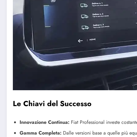
Le Chiavi del Successo
Innovazione Continua:
Fiat Professional investe costan
Gamma Completa:
Dalle versioni base a quelle più equ