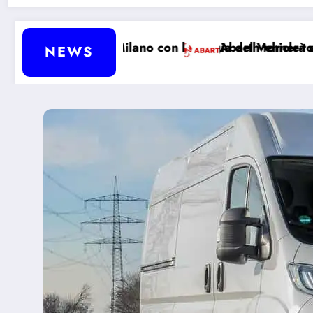
 con la magia del Vehicle-to-Load
Abarth tornerà davvero a produrre auto 
NEWS