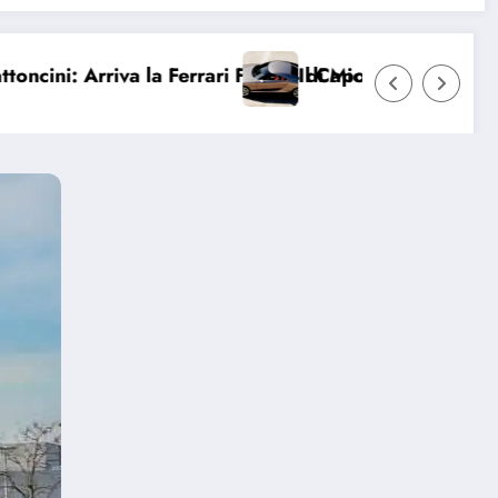
ri F2004 di Michael Schumacher
Il Capolavoro Perduto: L’Alfa Romeo “Bella” e