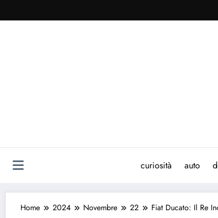
Vai
al
contenuto
curiosità
auto
d
Home
2024
Novembre
22
Fiat Ducato: Il Re I